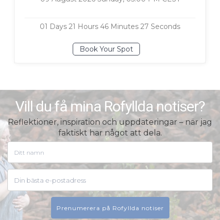
0
1
Days
2
1
Hours
4
6
Minutes
2
6
Seconds
Book Your Spot
Vill du få mina Rofyllda notiser?
Reflektioner, inspiration och uppdateringar – när jag
faktiskt har något att dela.
Prenumerera på Rofyllda notiser